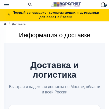
Toggle
0
navigation
Первый супермаркет комплектующих и автоматики
для ворот в России
Доставка
Информация о доставке
Доставка и
логистика
Быстрая и надежная доставка по Москве, области
и всей России