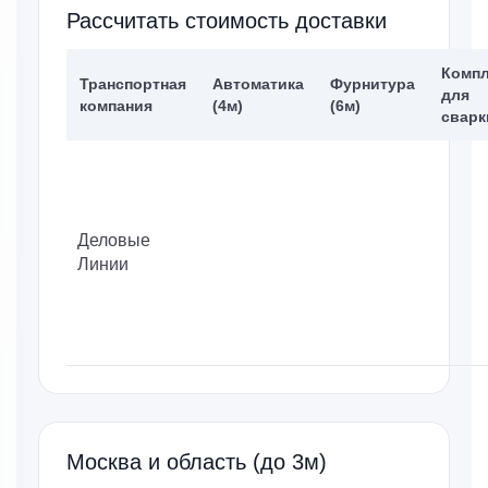
Рассчитать стоимость доставки
Компл
Транспортная
Автоматика
Фурнитура
для
компания
(4м)
(6м)
сварк
Деловые
Линии
Москва и область (до 3м)