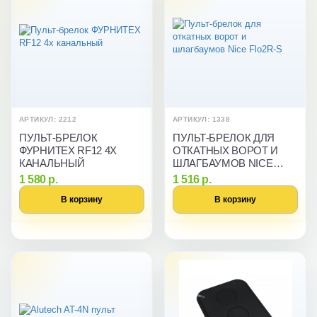
АРТИКУЛ: 2212
АРТИКУЛ: 1338
ПУЛЬТ-БРЕЛОК
ПУЛЬТ-БРЕЛОК ДЛЯ
ФУРНИТЕХ RF12 4Х
ОТКАТНЫХ ВОРОТ И
КАНАЛЬНЫЙ
ШЛАГБАУМОВ NICE
FLO2R-S
1 580 р.
1 516 р.
В корзину
В корзину