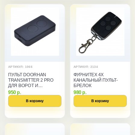
АРТИКУЛ: 1066
АРТИКУЛ: 2134
ПУЛЬТ DOORHAN
ФУРНИТЕХ 4Х
TRANSMITTER 2 PRO
КАНАЛЬНЫЙ ПУЛЬТ-
ДЛЯ ВОРОТ И
БРЕЛОК
ШЛАГБАУМОВ
950 р.
980 р.
В корзину
В корзину