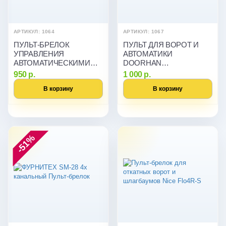
АРТИКУЛ: 1064
АРТИКУЛ: 1067
ПУЛЬТ-БРЕЛОК
ПУЛЬТ ДЛЯ ВОРОТ И
УПРАВЛЕНИЯ
АВТОМАТИКИ
АВТОМАТИЧЕСКИМИ
DOORHAN
ВОРОТАМИ И
TRANSMITTER 4 PRO
950 р.
1 000 р.
ШЛАГБАУМАМИ AN-
В корзину
В корзину
MOTORS AT-4
-51%