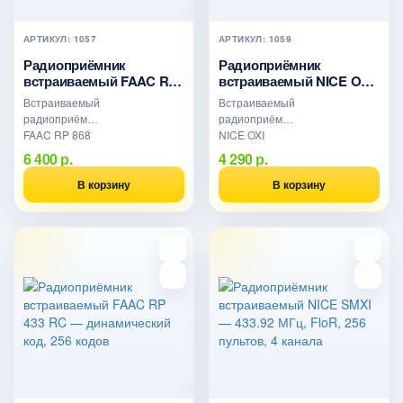
АРТИКУЛ: 1057
АРТИКУЛ: 1059
Радиоприёмник
Радиоприёмник
встраиваемый FAAC RP
встраиваемый NICE OXI
868 SLH — SLH LR,
— 433.92 МГц, 1024
Встраиваемый
Встраиваемый
Master-Slave, 250 кодов
пульта, FLO/FLOR/O-
радиоприёмник
радиоприёмник
Code
FAAC RP 868
NICE OXI
SLH.
433.92 МГц. 4
6 400 р.
4 290 р.
Кодировка
канала, 1024
SLH/SLH LR,
пульта,
В корзину
В корзину
Master-Slave, 1
кодировки
или 2 канала,
FLO/FLOR/O-
250 кодов в
Code/TTS/SMILO.
памяти
Дистанционное
приёмника.
программирование.
Дальность до
150 м.