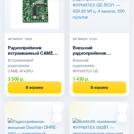
АРТИКУЛ: 1055
АРТИКУЛ: 2135
Радиоприёмник
Внешний
встраиваемый CAME
радиоприёмник
AF43RU — 433.92 МГц,
ФУРНИТЕХ GE-RCV1 —
Встраиваемый
Внешний
пульты TOP EE/ TWIN
433.92 МГц, 4 канала, 500
радиоприёмник
радиоприёмник
пультов
CAME AF43RU
ФУРНИТЕХ GE-
433.92 МГц.
RCV1 для
3 500 р.
1 430 р.
Работает с
ворот и
пультами TOP-
шлагбаумов.
В корзину
В корзину
432EE, TOP-
433.92 МГц,
434EE, TWIN
статический
(синий LED).
код.