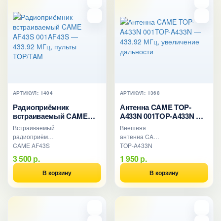
АРТИКУЛ: 1404
АРТИКУЛ: 1368
Радиоприёмник
Антенна CAME TOP-
встраиваемый CAME
A433N 001TOP-A433N —
AF43S 001AF43S —
433.92 МГц, увеличение
Встраиваемый
Внешняя
433.92 МГц, пульты
дальности
радиоприёмник
антенна CAME
TOP/TAM
CAME AF43S
TOP-A433N
433.92 МГц для
433.92 МГц для
3 500 р.
1 950 р.
блоков
увеличения
управления
дальности
В корзину
В корзину
CAME.
приёма
Работает с
пультов ворот
пультами
и шлагбаумов.
серий TOP и
TAM